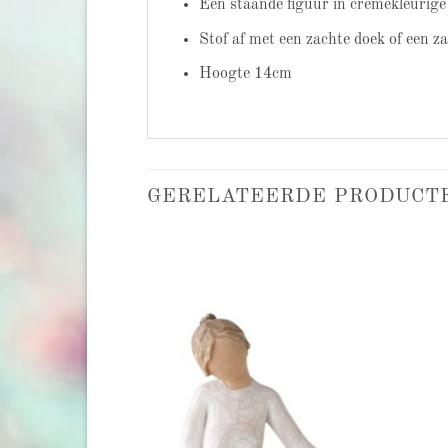
Een staande figuur in crèmekleurige 
Stof af met een zachte doek of een z
Hoogte 14cm
GERELATEERDE PRODUCT
Add to
Add to
wishlist
wishlist