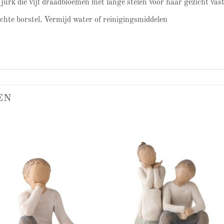
jurk die vijf draadbloemen met lange stelen voor haar gezicht vas
achte borstel. Vermijd water of reinigingsmiddelen
EN
Add to
Add
wishlist
wish