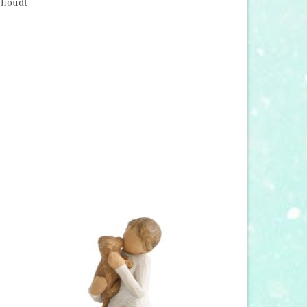
thoudt
 to
Add to
list
wishlist