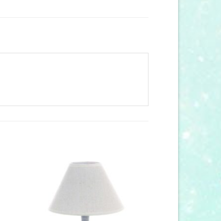
 to
Add to
list
wishlist