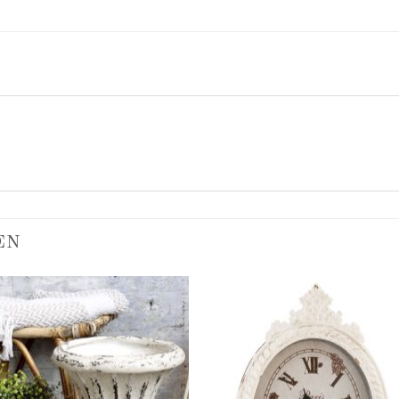
EN
Add to
Add
wishlist
wish