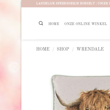
Ga
LANDELIJK SFEERHOEKJE HOESELT : UNIEK 
naar
inhoud
HOME
ONZE ONLINE WINKEL
HOME
/
SHOP
/
WRENDALE