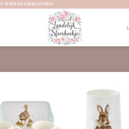
IN SFEER EN GEZELLIGHEID
Add to
Ad
wishlist
wis