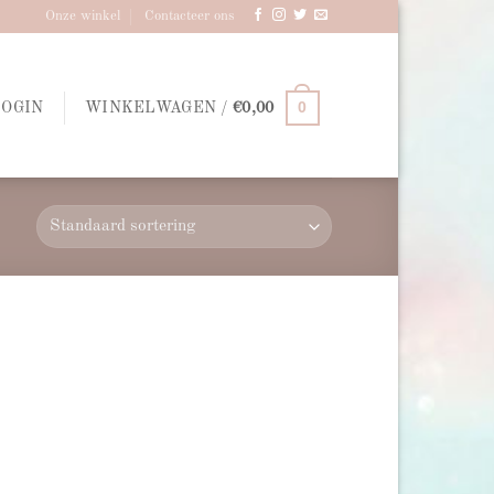
Onze winkel
Contacteer ons
0
LOGIN
WINKELWAGEN /
€
0,00
d to
hlist