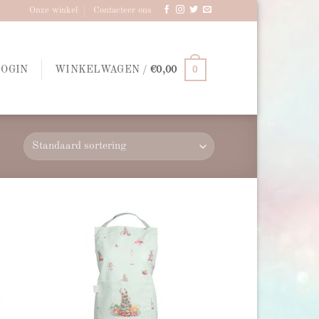
Onze winkel
Contacteer ons
0
LOGIN
WINKELWAGEN /
€
0,00
d to
Add to
hlist
wishlist