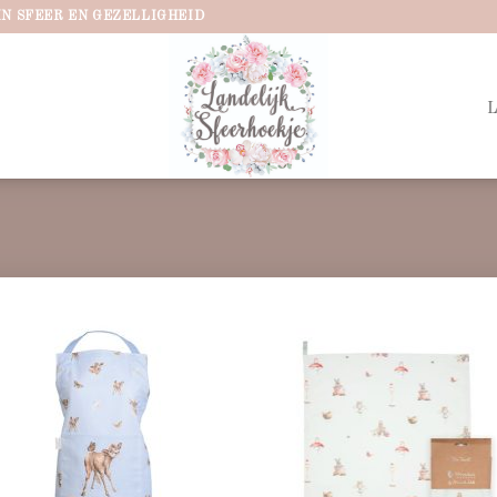
IN SFEER EN GEZELLIGHEID
Add to
Ad
wishlist
wis