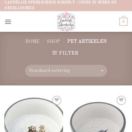
Ga
LANDELIJK SFEERHOEKJE HOESELT : UNIEK IN SFEER EN
GEZELLIGHEID
naar
inhoud
0
HOME
/
SHOP
/
PET ARTIKELEN
FILTER
Add to
Add to
wishlist
wishlist