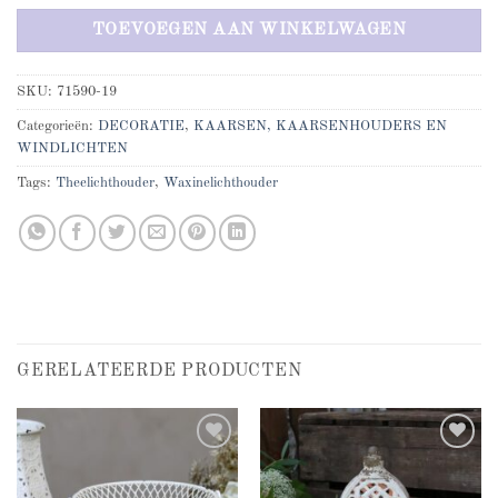
TOEVOEGEN AAN WINKELWAGEN
SKU:
71590-19
Categorieën:
DECORATIE
,
KAARSEN, KAARSENHOUDERS EN
WINDLICHTEN
Tags:
Theelichthouder
,
Waxinelichthouder
GERELATEERDE PRODUCTEN
Add to
Add to
wishlist
wishlist