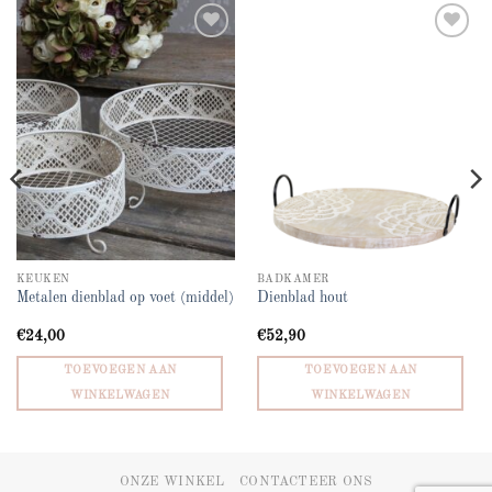
Add to
Add to
wishlist
wishlist
KEUKEN
BADKAMER
Metalen dienblad op voet (middel)
Dienblad hout
€
24,00
€
52,90
TOEVOEGEN AAN
TOEVOEGEN AAN
WINKELWAGEN
WINKELWAGEN
ONZE WINKEL
CONTACTEER ONS