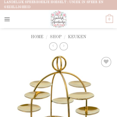
Ga
LANDELIJK SFEERHOEKJE HOESELT : UNIEK IN SFEER EN
GEZELLIGHEID
naar
inhoud
0
HOME
/
SHOP
/
KEUKEN
Add to
wishlist