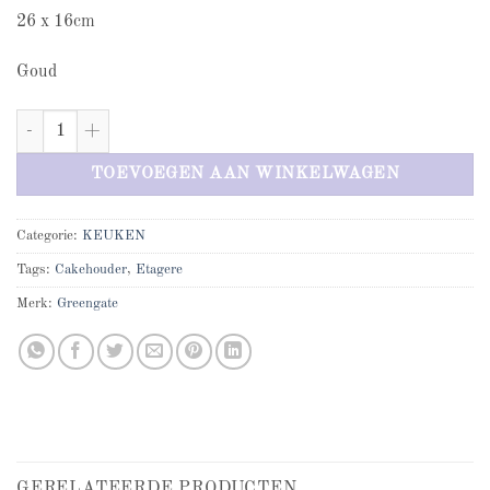
26 x 16cm
Goud
Greengate mini cakestandaard aantal
TOEVOEGEN AAN WINKELWAGEN
Categorie:
KEUKEN
Tags:
Cakehouder
,
Etagere
Merk:
Greengate
GERELATEERDE PRODUCTEN