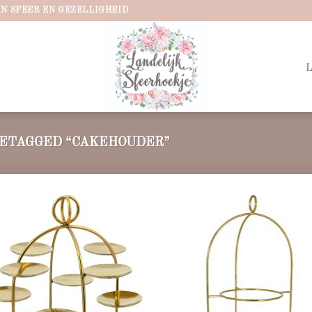
IN SFEER EN GEZELLIGHEID
ETAGGED “CAKEHOUDER”
Add to
Ad
wishlist
wis