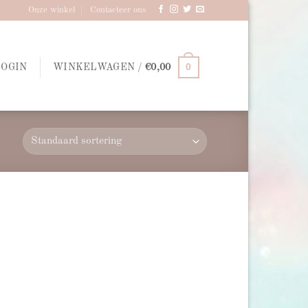
Onze winkel
Contacteer ons
0
LOGIN
WINKELWAGEN /
€
0,00
d to
hlist