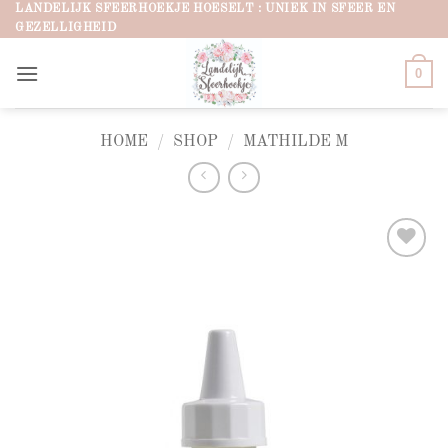
Ga
LANDELIJK SFEERHOEKJE HOESELT : UNIEK IN SFEER EN
GEZELLIGHEID
naar
inhoud
0
HOME
/
SHOP
/
MATHILDE M
Add to
wishlist