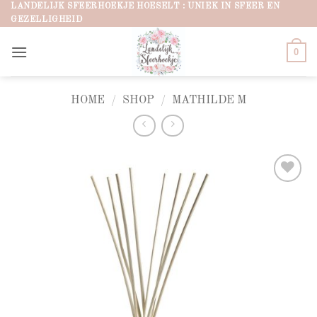
Ga
LANDELIJK SFEERHOEKJE HOESELT : UNIEK IN SFEER EN
GEZELLIGHEID
naar
inhoud
0
HOME
/
SHOP
/
MATHILDE M
Add to
wishlist