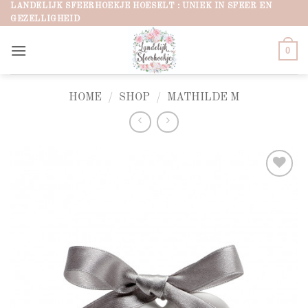
Ga
LANDELIJK SFEERHOEKJE HOESELT : UNIEK IN SFEER EN
GEZELLIGHEID
naar
inhoud
0
HOME
/
SHOP
/
MATHILDE M
Add to
wishlist