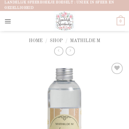
Ga
LANDELIJK SFEERHOEKJE HOESELT : UNIEK IN SFEER EN
GEZELLIGHEID
naar
inhoud
0
HOME
/
SHOP
/
MATHILDE M
Add to
wishlist