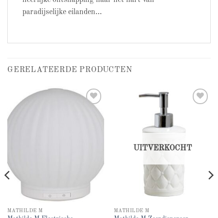
paradijselijke eilanden…
GERELATEERDE PRODUCTEN
Add to
Add to
wishlist
wishlist
UITVERKOCHT
MATHILDE M
MATHILDE M