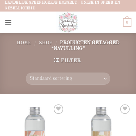
Ga
LANDELIJK SFEERHOEKJE HOESELT : UNIEK IN SFEER EN
GEZELLIGHEID
naar
inhoud
0
HOME
/
SHOP
/
PRODUCTEN GETAGGED
“NAVULLING”
FILTER
Add to
Add to
wishlist
wishlist