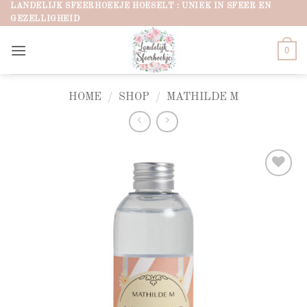
Ga
LANDELIJK SFEERHOEKJE HOESELT : UNIEK IN SFEER EN
GEZELLIGHEID
naar
inhoud
0
HOME
/
SHOP
/
MATHILDE M
Add to
wishlist