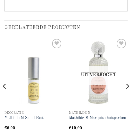
GERELATEERDE PRODUCTEN
Add to
Add to
wishlist
wishlist
UITVERKOCHT
DECORATIE
MATHILDE M
Mathilde M Soleil Pastel
Mathilde M Marquise huisparfum
€
6,90
€
19,90