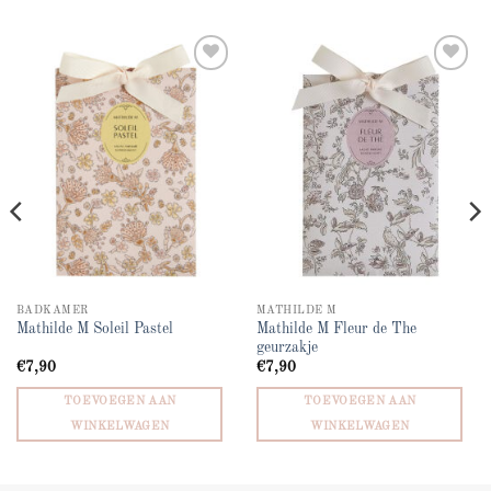
Add to
Add to
wishlist
wishlist
BADKAMER
MATHILDE M
Mathilde M Fleur de The
Mathilde M Soleil Pastel
geurzakje
€
7,90
€
7,90
TOEVOEGEN AAN
TOEVOEGEN AAN
WINKELWAGEN
WINKELWAGEN