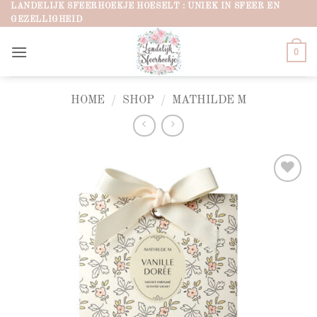
Ga
LANDELIJK SFEERHOEKJE HOESELT : UNIEK IN SFEER EN
GEZELLIGHEID
naar
inhoud
0
HOME
/
SHOP
/
MATHILDE M
Add to
wishlist