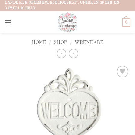
Ga
LANDELIJK SFEERHOEKJE HOESELT : UNIEK IN SFEER EN
GEZELLIGHEID
naar
inhoud
0
HOME
/
SHOP
/
WRENDALE
Add to
wishlist