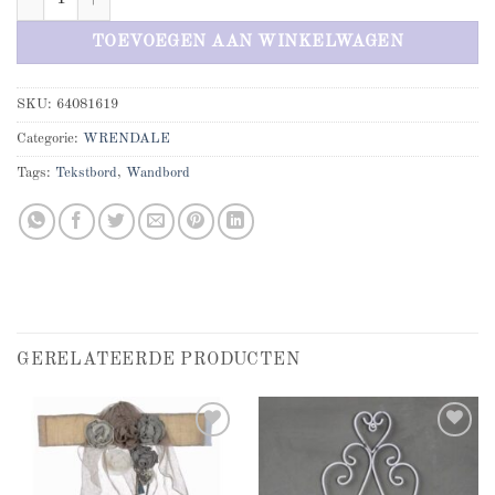
TOEVOEGEN AAN WINKELWAGEN
SKU:
64081619
Categorie:
WRENDALE
Tags:
Tekstbord
,
Wandbord
GERELATEERDE PRODUCTEN
Add to
Add to
wishlist
wishlist