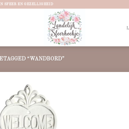
IN SFEER EN GEZELLIGHEID
ETAGGED “WANDBORD”
Add to
wishlist