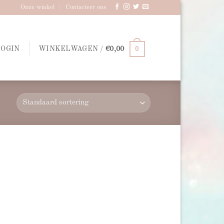
Onze winkel
Contacteer ons
0
LOGIN
WINKELWAGEN /
€
0,00