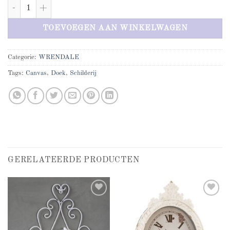
Afbeelding Hert aantal
TOEVOEGEN AAN WINKELWAGEN
Categorie:
WRENDALE
Tags:
Canvas
,
Doek
,
Schilderij
GERELATEERDE PRODUCTEN
Add to
Add to
wishlist
wishlist