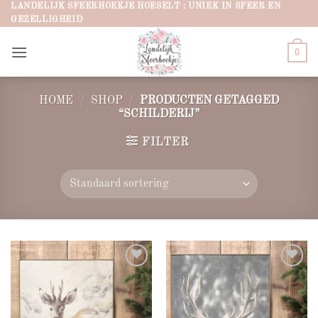
Ga
LANDELIJK SFEERHOEKJE HOESELT : UNIEK IN SFEER EN
GEZELLIGHEID
naar
inhoud
0
HOME
/
SHOP
/
PRODUCTEN GETAGGED
“SCHILDERIJ”
FILTER
Add to
Add to
wishlist
wishlist