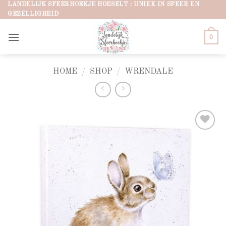
Ga
LANDELIJK SFEERHOEKJE HOESELT : UNIEK IN SFEER EN
GEZELLIGHEID
naar
inhoud
0
HOME
/
SHOP
/
WRENDALE
Add to
wishlist