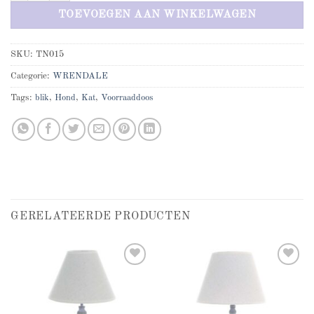
TOEVOEGEN AAN WINKELWAGEN
SKU:
TN015
Categorie:
WRENDALE
Tags:
blik
,
Hond
,
Kat
,
Voorraaddoos
GERELATEERDE PRODUCTEN
Add to
Add to
wishlist
wishlist