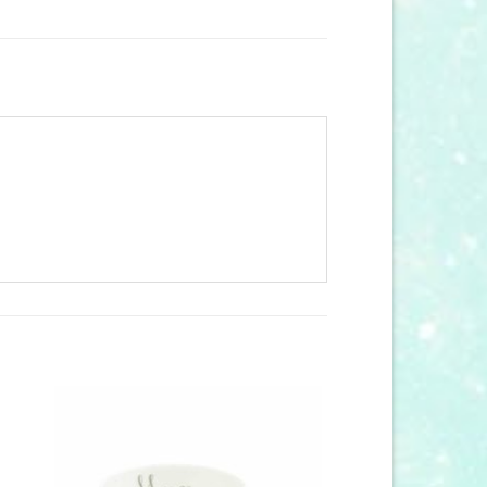
 to
Add to
list
wishlist