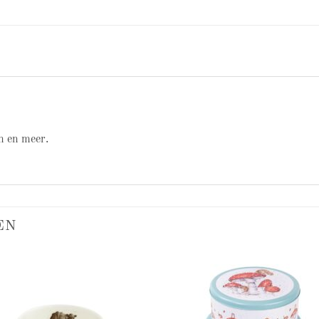
n en meer.
EN
Add to
Add
wishlist
wish