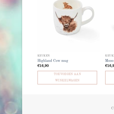
KEUKEN
KEUK
t
Highland Cow mug
Mooo
€
16,90
€
16,
GEN AAN
TOEVOEGEN AAN
LWAGEN
WINKELWAGEN
C