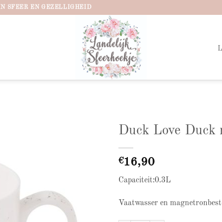
IN SFEER EN GEZELLIGHEID
Duck Love Duck
Add to
wishlist
€
16,90
Capaciteit:0.3L
Vaatwasser en magnetronbest