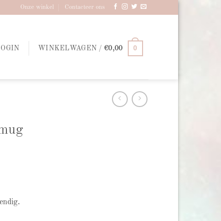
Onze winkel
Contacteer ons
0
LOGIN
WINKELWAGEN /
€
0,00
 mug
endig.