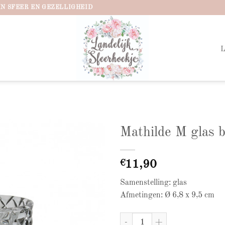
IN SFEER EN GEZELLIGHEID
Mathilde M glas b
Add to
wishlist
€
11,90
Samenstelling: glas
Afmetingen: Ø 6,8 x 9,5 cm
Mathilde M glas beker grijs aanta