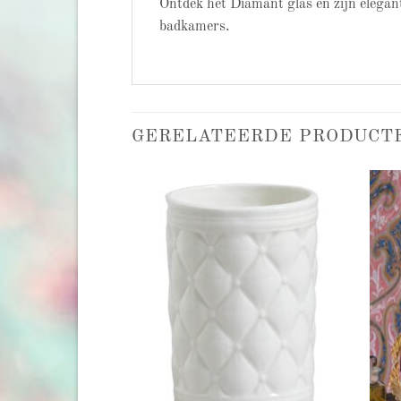
Ontdek het Diamant glas en zijn elegante
badkamers.
GERELATEERDE PRODUCT
Add to
Add to
wishlist
wishlist