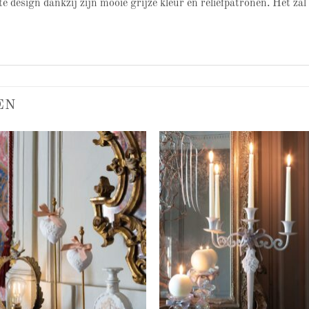
 design dankzij zijn mooie grijze kleur en reliëfpatronen. Het zal 
EN
Add to
Add
wishlist
wish