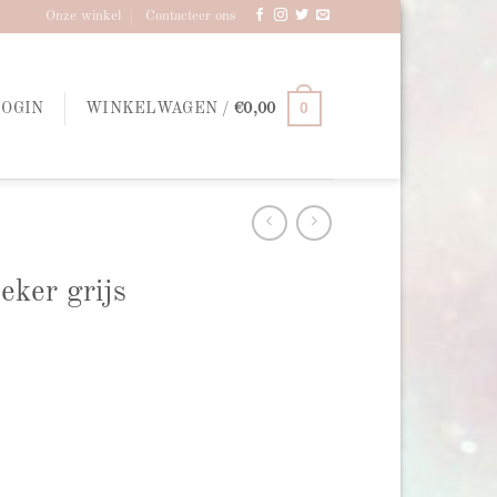
Onze winkel
Contacteer ons
0
LOGIN
WINKELWAGEN /
€
0,00
eker grijs
l