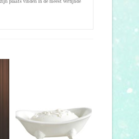
zijn plaats vinden in de meest verfijnde
 to
Add to
list
wishlist