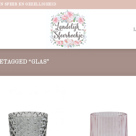
IN SFEER EN GEZELLIGHEID
ETAGGED “GLAS”
Add to
Ad
wishlist
wis