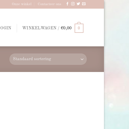
Onze winkel
Contacteer ons
0
LOGIN
WINKELWAGEN /
€
0,00
d to
hlist