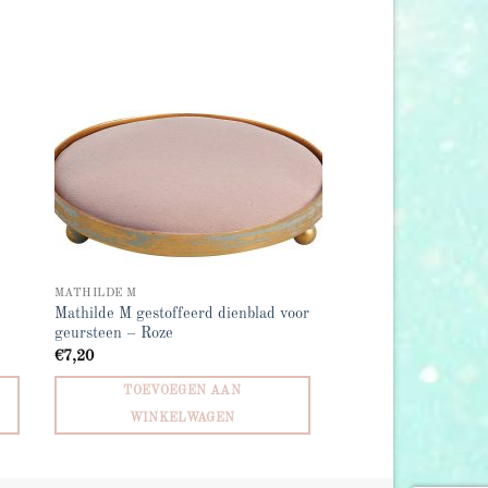
 to
Add to
list
wishlist
MATHILDE M
Mathilde M gestoffeerd dienblad voor
geursteen – Roze
€
7,20
TOEVOEGEN AAN
WINKELWAGEN