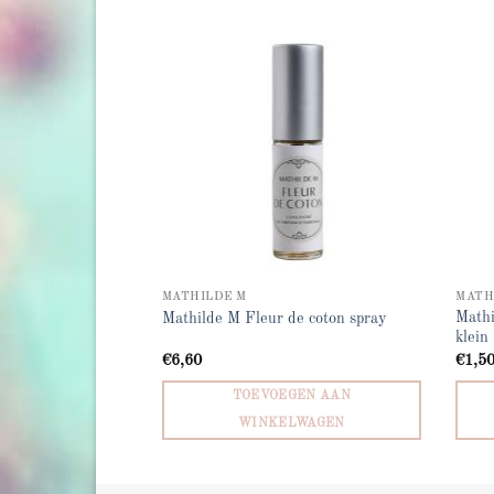
Add to
Add to
wishlist
wishlist
MATHILDE M
MATH
Mathi
e coton geursteen
Mathilde M Fleur de coton spray
klein
€
6,60
€
1,5
GEN AAN
TOEVOEGEN AAN
LWAGEN
WINKELWAGEN