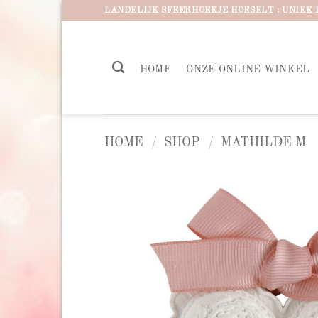
Ga
LANDELIJK SFEERHOEKJE HOESELT : UNIEK 
naar
inhoud
HOME
ONZE ONLINE WINKEL
HOME
/
SHOP
/
MATHILDE M