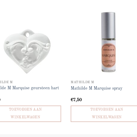
Add to
Add
wishlist
wish
ILDE M
MATHILDE M
lde M Marquise geursteen hart
Mathilde M Marquise spray
0
€
7,50
TOEVOEGEN AAN
TOEVOEGEN AAN
WINKELWAGEN
WINKELWAGEN