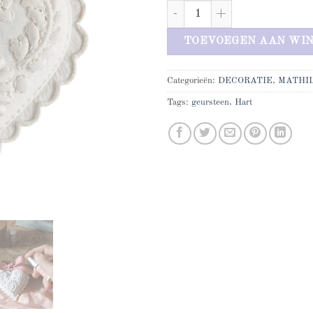
Mathilde M Marquise aantal
TOEVOEGEN AAN WI
Categorieën:
DECORATIE
,
MATHI
Tags:
geursteen
,
Hart