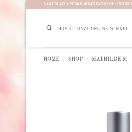
Ga
LANDELIJK SFEERHOEKJE HOESELT : UNIEK 
naar
inhoud
HOME
ONZE ONLINE WINKEL
HOME
/
SHOP
/
MATHILDE M