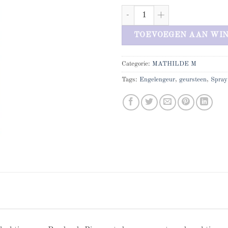
Mathilde M Poudre de riz spray a
TOEVOEGEN AAN WI
Categorie:
MATHILDE M
Tags:
Engelengeur
,
geursteen
,
Spray