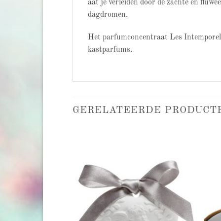
aat je verleiden door de zachte en fluw
dagdromen.
Het parfumconcentraat Les Intemporelle
kastparfums.
GERELATEERDE PRODUCT
Add to
Add to
wishlist
wishlist