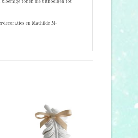
n bloemige tonen die uitnodigen tot
erdecoraties en Mathilde M-
 to
Add to
list
wishlist