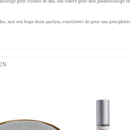
eelachtige geur Poudre de Riz, een tedere geur met poederachtige e
s, met een hoge dosis parfum, reactiveert de geur van geurpleist
EN
Add to
Add
wishlist
wish