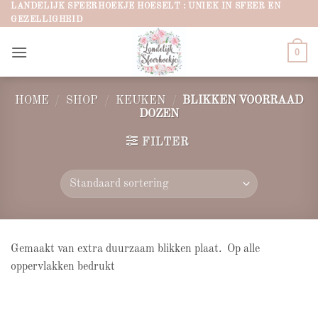
Ga
LANDELIJK SFEERHOEKJE HOESELT : UNIEK IN SFEER EN
GEZELLIGHEID
naar
inhoud
0
HOME
/
SHOP
/
KEUKEN
/
BLIKKEN VOORRAAD
DOZEN
FILTER
Gemaakt van extra duurzaam blikken plaat. Op alle
oppervlakken bedrukt