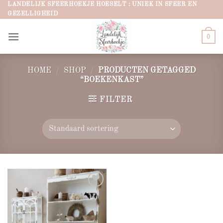
Ga
LANDELIJK SFEERHOEKJE HOESELT : UNIEK IN SFEER EN
GEZELLIGHEID
naar
inhoud
0
HOME
/
SHOP
/
PRODUCTEN GETAGGED
“BOEKENKAST”
FILTER
Add to
wishlist