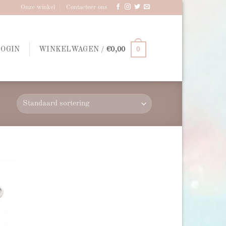
Onze winkel
Contacteer ons
0
LOGIN
WINKELWAGEN /
€
0,00
d to
hlist