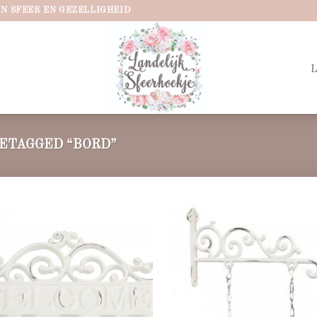
IN SFEER EN GEZELLIGHEID
ETAGGED “BORD”
Add to
Ad
wishlist
wis