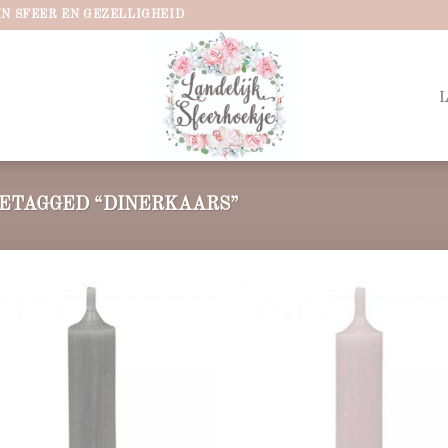
IN SFEER EN GEZELLIGHEID
ETAGGED “DINERKAARS”
Add to
Ad
wishlist
wis