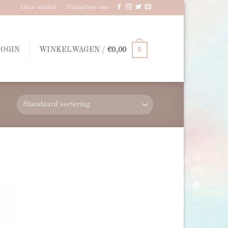
Onze winkel
Contacteer ons
0
LOGIN
WINKELWAGEN /
€
0,00
d to
hlist