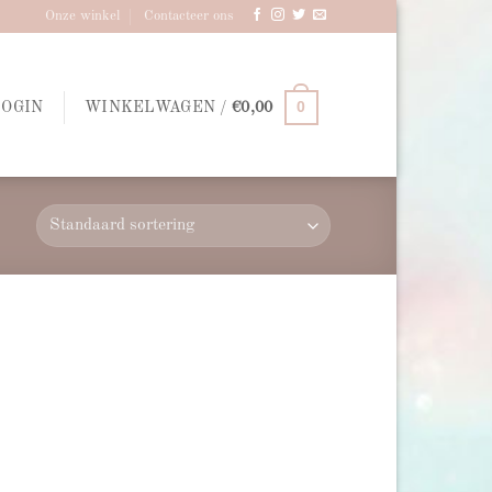
Onze winkel
Contacteer ons
0
LOGIN
WINKELWAGEN /
€
0,00