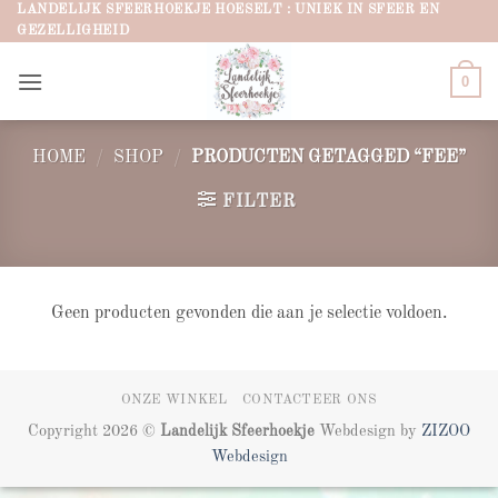
Ga
LANDELIJK SFEERHOEKJE HOESELT : UNIEK IN SFEER EN
GEZELLIGHEID
naar
inhoud
0
HOME
/
SHOP
/
PRODUCTEN GETAGGED “FEE”
FILTER
Geen producten gevonden die aan je selectie voldoen.
ONZE WINKEL
CONTACTEER ONS
Copyright 2026 ©
Landelijk Sfeerhoekje
Webdesign by
ZIZOO
Webdesign