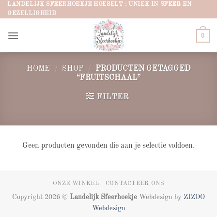
Ga
LANDELIJK SFEERHOEKJE HOESELT : UNIEK IN SFEER EN
GEZELLIGHEID
naar
inhoud
0
HOME
/
SHOP
/
PRODUCTEN GETAGGED
“FRUITSCHAAL”
FILTER
Geen producten gevonden die aan je selectie voldoen.
ONZE WINKEL
CONTACTEER ONS
Copyright 2026 ©
Landelijk Sfeerhoekje
Webdesign by
ZIZOO
Webdesign