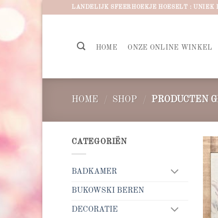
Ga
LANDELIJK SFEERHOEKJE HOESELT : UNIEK 
naar
inhoud
HOME
ONZE ONLINE WINKEL
HOME
/
SHOP
/
PRODUCTEN G
CATEGORIËN
BADKAMER
BUKOWSKI BEREN
DECORATIE