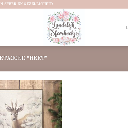
IN SFEER EN GEZELLIGHEID
ETAGGED “HERT”
Add to
wishlist