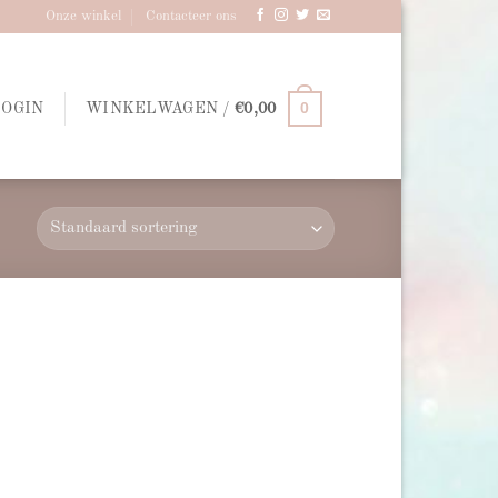
Onze winkel
Contacteer ons
0
LOGIN
WINKELWAGEN /
€
0,00