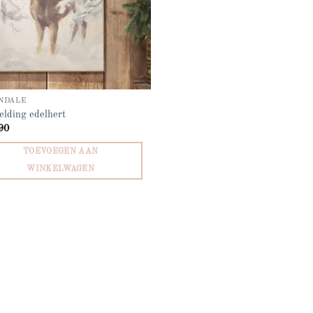
NDALE
elding edelhert
90
TOEVOEGEN AAN
WINKELWAGEN