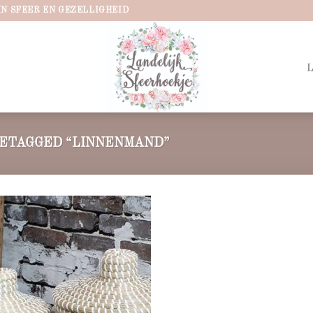
IN SFEER EN GEZELLIGHEID
ETAGGED “LINNENMAND”
Add to
wishlist