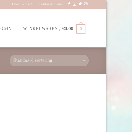
Onze winkel
Contacteer ons
0
LOGIN
WINKELWAGEN /
€
0,00