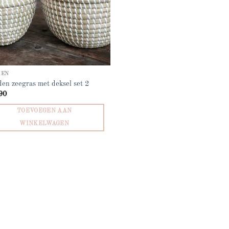
KEN
en zeegras met deksel set 2
90
TOEVOEGEN AAN
WINKELWAGEN