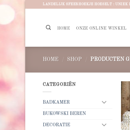
Ga
LANDELIJK SFEERHOEKJE HOESELT : UNIEK 
naar
inhoud
HOME
ONZE ONLINE WINKEL
HOME
/
SHOP
/
PRODUCTEN G
CATEGORIËN
BADKAMER
BUKOWSKI BEREN
DECORATIE