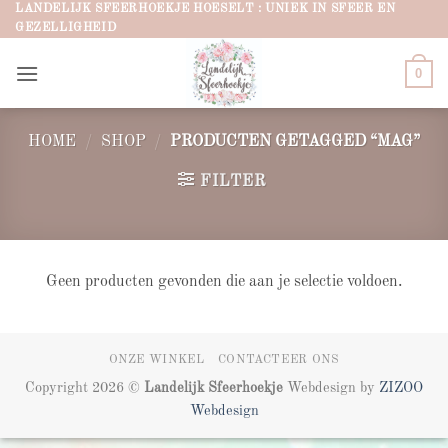
Ga
LANDELIJK SFEERHOEKJE HOESELT : UNIEK IN SFEER EN
GEZELLIGHEID
naar
inhoud
0
HOME
/
SHOP
/
PRODUCTEN GETAGGED “MAG”
FILTER
Geen producten gevonden die aan je selectie voldoen.
ONZE WINKEL
CONTACTEER ONS
Copyright 2026 ©
Landelijk Sfeerhoekje
Webdesign by
ZIZOO
Webdesign