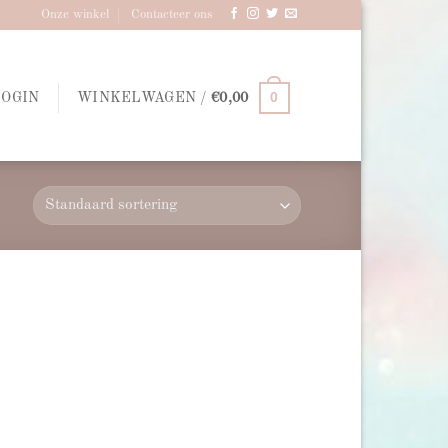
Onze winkel
Contacteer ons
0
LOGIN
WINKELWAGEN /
€
0,00