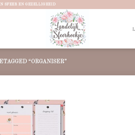
IN SFEER EN GEZELLIGHEID
ETAGGED “ORGANISER”
Add to
wishlist