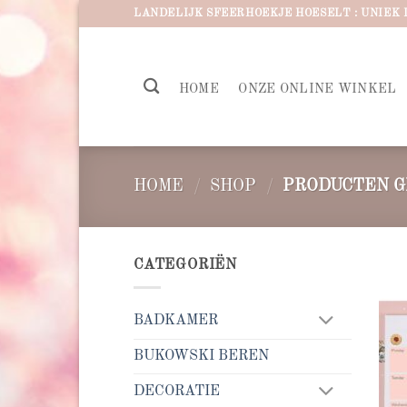
Ga
LANDELIJK SFEERHOEKJE HOESELT : UNIEK 
naar
inhoud
HOME
ONZE ONLINE WINKEL
HOME
/
SHOP
/
PRODUCTEN G
CATEGORIËN
BADKAMER
BUKOWSKI BEREN
DECORATIE