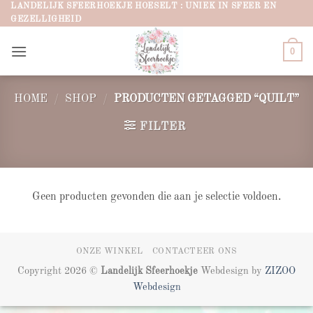
Ga
LANDELIJK SFEERHOEKJE HOESELT : UNIEK IN SFEER EN
GEZELLIGHEID
naar
inhoud
0
HOME
/
SHOP
/
PRODUCTEN GETAGGED “QUILT”
FILTER
Geen producten gevonden die aan je selectie voldoen.
ONZE WINKEL
CONTACTEER ONS
Copyright 2026 ©
Landelijk Sfeerhoekje
Webdesign by
ZIZOO
Webdesign