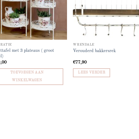
RATIE
WRENDALE
ttafel met 3 plateaus ( groot
Verouderd bakkersrek
l)
,00
€
77,90
TOEVOEGEN AAN
LEES VERDER
WINKELWAGEN