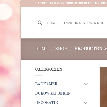
Ga
LANDELIJK SFEERHOEKJE HOESELT : UNIEK 
naar
inhoud
HOME
ONZE ONLINE WINKEL
HOME
/
SHOP
/
PRODUCTEN G
CATEGORIËN
BADKAMER
BUKOWSKI BEREN
DECORATIE