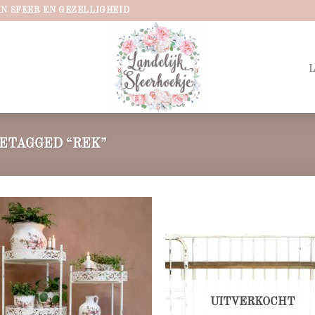
IN SFEER EN GEZELLIGHEID
ETAGGED “REK”
Add to
Ad
wishlist
wis
UITVERKOCHT