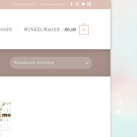
Onze winkel
Contacteer ons
0
LOGIN
WINKELWAGEN /
€
0,00
d to
hlist