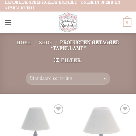
Ga
LANDELIJK SFEERHOEKJE HOESELT : UNIEK IN SFEER EN
GEZELLIGHEID
naar
inhoud
0
HOME
/
SHOP
/
PRODUCTEN GETAGGED
“TAFELLAMP”
FILTER
Add to
Add to
wishlist
wishlist