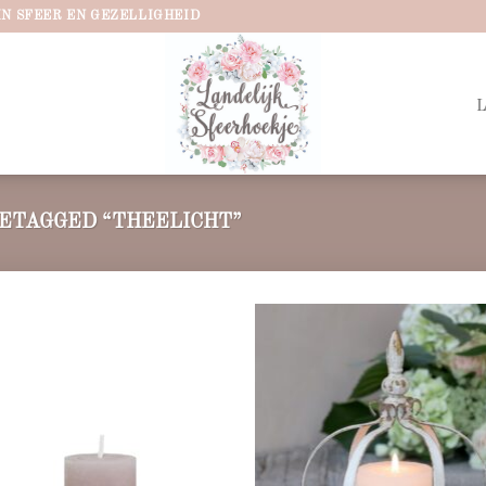
IN SFEER EN GEZELLIGHEID
ETAGGED “THEELICHT”
Add to
Ad
wishlist
wis