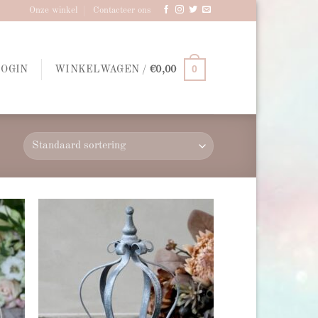
Onze winkel
Contacteer ons
0
LOGIN
WINKELWAGEN /
€
0,00
d to
Add to
hlist
wishlist