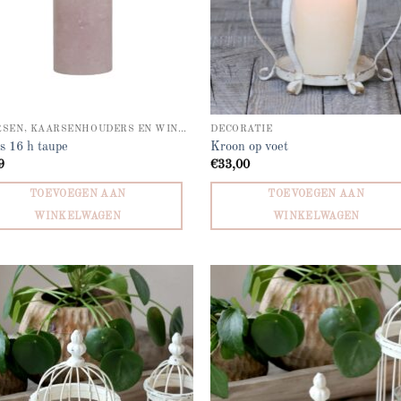
KAARSEN, KAARSENHOUDERS EN WINDLICHTEN
DECORATIE
s 16 h taupe
Kroon op voet
9
€
33,00
TOEVOEGEN AAN
TOEVOEGEN AAN
WINKELWAGEN
WINKELWAGEN
Add to
Ad
wishlist
wis