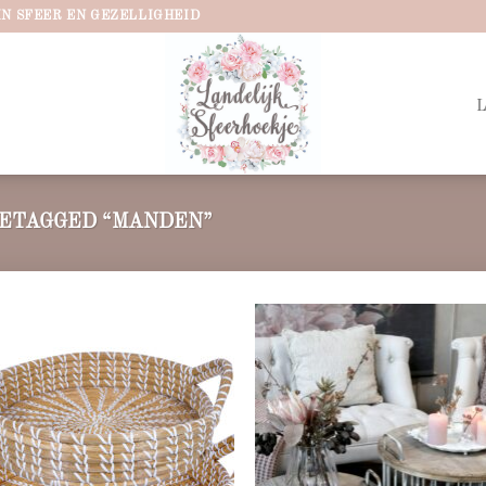
IN SFEER EN GEZELLIGHEID
ETAGGED “MANDEN”
Add to
Ad
wishlist
wis