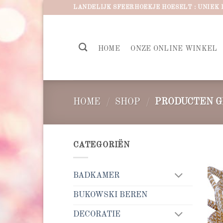
Ga
LANDELIJK SFEERHOEKJE HOESELT : UNIEK 
naar
inhoud
HOME
ONZE ONLINE WINKEL
HOME
/
SHOP
/
PRODUCTEN G
CATEGORIËN
BADKAMER
BUKOWSKI BEREN
DECORATIE