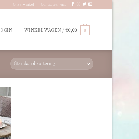
Onze winkel
Contacteer ons
0
LOGIN
WINKELWAGEN /
€
0,00
d to
hlist