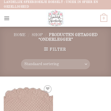
Ga
LANDELIJK SFEERHOEKJE HOESELT : UNIEK IN SFEER EN
GEZELLIGHEID
naar
inhoud
0
HOME
/
SHOP
/
PRODUCTEN GETAGGED
“ONDERLEGGER”
FILTER
Add to
wishlist