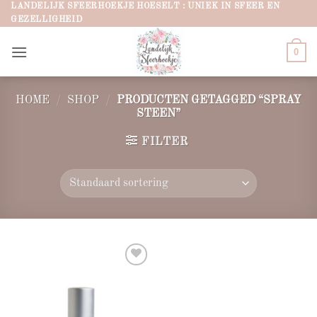
Ga
LANDELIJK SFEERHOEKJE HOESELT : UNIEK IN SFEER EN
GEZELLIGHEID
naar
inhoud
0
HOME
/
SHOP
/
PRODUCTEN GETAGGED “SPRAY
STEEN”
FILTER
Add to
wishlist