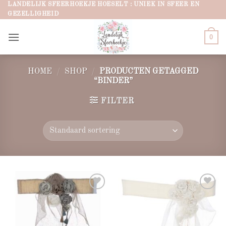
Ga
LANDELIJK SFEERHOEKJE HOESELT : UNIEK IN SFEER EN
GEZELLIGHEID
naar
inhoud
0
HOME
/
SHOP
/
PRODUCTEN GETAGGED
“BINDER”
FILTER
Add to
Add to
wishlist
wishlist